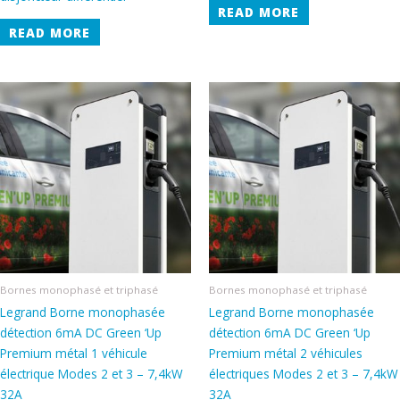
READ MORE
READ MORE
Bornes monophasé et triphasé
Bornes monophasé et triphasé
Legrand Borne monophasée
Legrand Borne monophasée
détection 6mA DC Green ‘Up
détection 6mA DC Green ‘Up
Premium métal 1 véhicule
Premium métal 2 véhicules
électrique Modes 2 et 3 – 7,4kW
électriques Modes 2 et 3 – 7,4kW
32A
32A