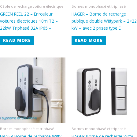
Câble de recharge voiture électrique
Bornes monophasé et triphasé
GREEN REEL 22 – Enrouleur
HAGER – Borne de recharge
voitures électriques 10m T2 –
publique double Wittypark – 2×22
22kW Triphasé 32A IP65 –
kW – avec 2 prises type E
READ MORE
READ MORE
Bornes monophasé et triphasé
Bornes monophasé et triphasé
HAGER Borne de recharge Witty
HAGER Borne de recharge Witty