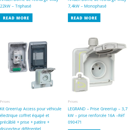
22kW – Triphasé
7,4kW – Monophasé
READ MORE
READ MORE
Prises
Prises
Kit Green’up Access pour véhicule
LEGRAND – Prise Green’up – 3,7
électrique coffret équipé et
kW – prise renforcée 16A –Réf
précâblé + prise + patère +
090471
disjoncteur différentiel