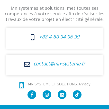
Mn systèmes et solutions, met toutes ses
compétences à votre service afin de réaliser les
travaux de votre projet en électricité générale.
+33 4 80 94 95 99
contact@mn-systeme.fr
MN SYSTEME ET SOLUTIONS, Annecy
F
I
L
T
a
n
i
i
c
s
n
k
e
t
k
t