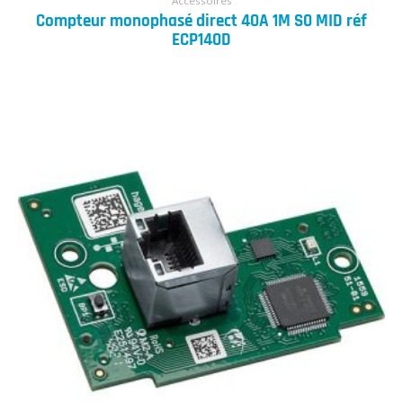
Accessoires
Compteur monophasé direct 40A 1M S0 MID réf
ECP140D