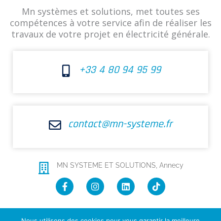
Mn systèmes et solutions, met toutes ses
compétences à votre service afin de réaliser les
travaux de votre projet en électricité générale.
+33 4 80 94 95 99
contact@mn-systeme.fr
MN SYSTEME ET SOLUTIONS, Annecy
F
I
L
T
a
n
i
i
c
s
n
k
e
t
k
t
b
a
e
o
Nous utilisons des cookies pour vous garantir la meilleure